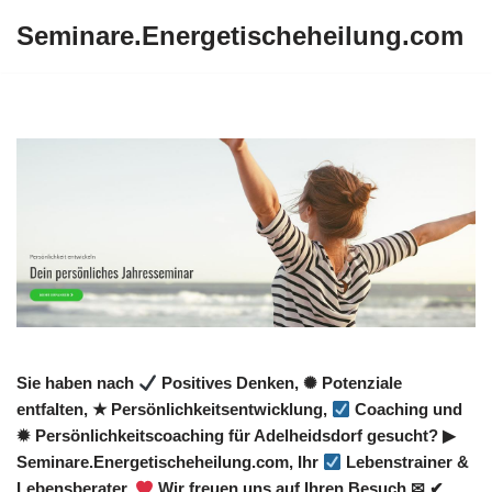
Seminare.Energetischeheilung.com
Zum
Inhalt
springen
Sie haben nach
Positives Denken, ✺ Potenziale
entfalten, ★ Persönlichkeitsentwicklung,
Coaching und
✹ Persönlichkeitscoaching für Adelheidsdorf gesucht? ▶︎
Seminare.Energetischeheilung.com, Ihr
Lebenstrainer &
Lebensberater.
Wir freuen uns auf Ihren Besuch ✉ ✔.