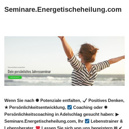
Seminare.Energetischeheilung.com
Zum
Inhalt
springen
Wenn Sie nach ✺ Potenziale entfalten,
Positives Denken,
★ Persönlichkeitsentwicklung,
Coaching oder ✹
Persönlichkeitscoaching in Adelschlag gesucht haben: ▶︎
Seminare.Energetischeheilung.com, Ihr
Lebenstrainer &
Lebensberater.
Lassen Sie sich von uns begeistern ✉ ✔.