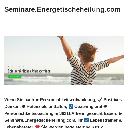
Seminare.Energetischeheilung.com
Zum
Inhalt
springen
Wenn Sie nach ★ Persönlichkeitsentwicklung,
Positives
Denken, ✺ Potenziale entfalten,
Coaching und ✹
Persönlichkeitscoaching in 36211 Alheim gesucht haben: ▶︎
Seminare.Energetischeheilung.com, Ihr
Lebenstrainer &
Lebensberater.
Sie werden begeistert sein ✉ ✔.