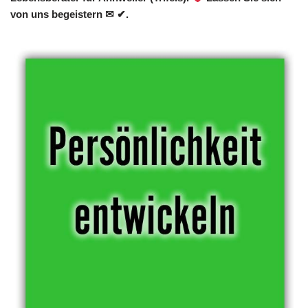
von uns begeistern ✉ ✔.