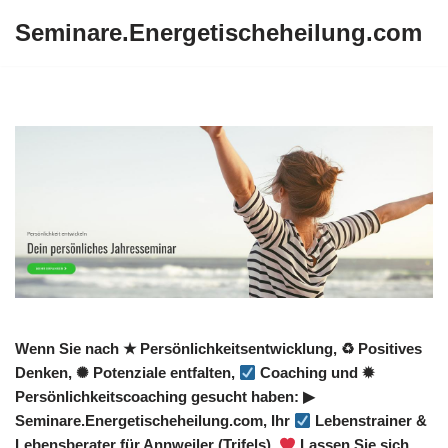
Seminare.Energetischeheilung.com
Zum
Inhalt
springen
Wenn Sie nach ★ Persönlichkeitsentwicklung, ♻ Positives
Denken, ✺ Potenziale entfalten,
Coaching und ✹
Persönlichkeitscoaching gesucht haben: ▶︎
Seminare.Energetischeheilung.com, Ihr
Lebenstrainer &
Lebensberater für Annweiler (Trifels).
Lassen Sie sich