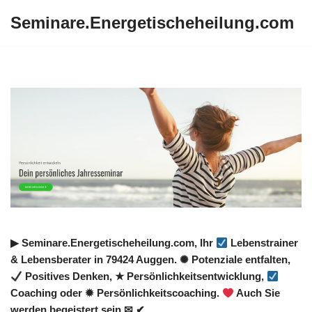
Seminare.Energetischeheilung.com
Zum
Inhalt
springen
▶︎ Seminare.Energetischeheilung.com, Ihr
Lebenstrainer
& Lebensberater in 79424 Auggen. ✺ Potenziale entfalten,
Positives Denken, ★ Persönlichkeitsentwicklung,
Coaching oder ✹ Persönlichkeitscoaching.
Auch Sie
werden begeistert sein ✉ ✔.