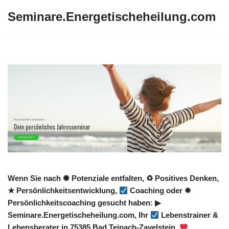
Seminare.Energetischeheilung.com
Zum
Inhalt
springen
Wenn Sie nach ✺ Potenziale entfalten, ♻ Positives Denken,
★ Persönlichkeitsentwicklung,
Coaching oder ✹
Persönlichkeitscoaching gesucht haben: ▶︎
Seminare.Energetischeheilung.com, Ihr
Lebenstrainer &
Lebensberater in 75385 Bad Teinach-Zavelstein.