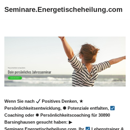
Seminare.Energetischeheilung.com
Zum
Inhalt
springen
Wenn Sie nach
Positives Denken, ★
Persönlichkeitsentwicklung, ✺ Potenziale entfalten,
Coaching oder ✹ Persönlichkeitscoaching für 30890
Barsinghausen gesucht haben: ▶︎
Seminare.Energetischeheilung.com, Ihr
Lebenstrainer &