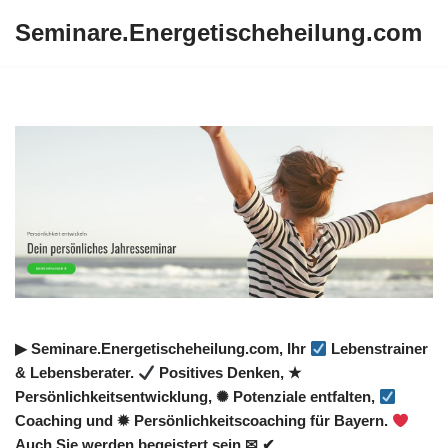
Seminare.Energetischeheilung.com
Zum
Inhalt
springen
▶︎ Seminare.Energetischeheilung.com, Ihr
Lebenstrainer
& Lebensberater.
Positives Denken, ★
Persönlichkeitsentwicklung, ✺ Potenziale entfalten,
Coaching und ✹ Persönlichkeitscoaching für Bayern.
Auch Sie werden begeistert sein ✉ ✔.