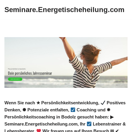
Seminare.Energetischeheilung.com
Zum
Inhalt
springen
Wenn Sie nach ★ Persönlichkeitsentwicklung,
Positives
Denken, ✺ Potenziale entfalten,
Coaching und ✹
Persönlichkeitscoaching in Bodolz gesucht haben: ▶︎
Seminare.Energetischeheilung.com, Ihr
Lebenstrainer &
Lebensberater.
Wir freuen uns auf Ihren Besuch ✉ ✔.