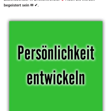
begeistert sein ✉ ✔.