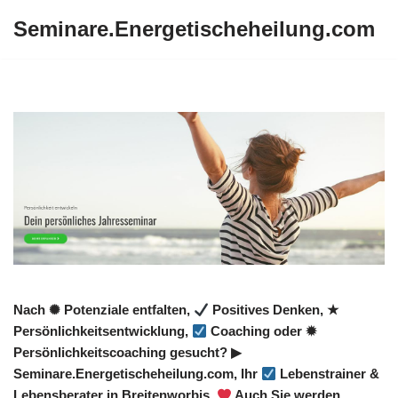
Seminare.Energetischeheilung.com
Zum
Inhalt
springen
Nach ✺ Potenziale entfalten,
Positives Denken, ★
Persönlichkeitsentwicklung,
Coaching oder ✹
Persönlichkeitscoaching gesucht? ▶︎
Seminare.Energetischeheilung.com, Ihr
Lebenstrainer &
Lebensberater in Breitenworbis.
Auch Sie werden