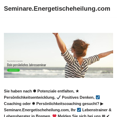
Seminare.Energetischeheilung.com
Zum
Inhalt
springen
Sie haben nach ✺ Potenziale entfalten, ★
Persönlichkeitsentwicklung,
Positives Denken,
Coaching oder ✹ Persönlichkeitscoaching gesucht? ▶︎
Seminare.Energetischeheilung.com, Ihr
Lebenstrainer &
Lebensberater in Bremen.
Melden Sie sich bei uns ✉ ✔.