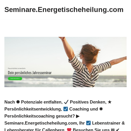
Seminare.Energetischeheilung.com
Zum
Inhalt
springen
Nach ✺ Potenziale entfalten,
Positives Denken, ★
Persönlichkeitsentwicklung,
Coaching und ✹
Persönlichkeitscoaching gesucht? ▶︎
Seminare.Energetischeheilung.com, Ihr
Lebenstrainer &
Lebensberater für Callenberg.
Besuchen Sie uns ✉ ✔.