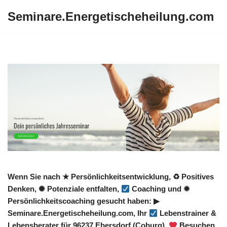
Seminare.Energetischeheilung.com
Zum
Inhalt
springen
Wenn Sie nach ★ Persönlichkeitsentwicklung, ♻ Positives
Denken, ✺ Potenziale entfalten,
Coaching und ✹
Persönlichkeitscoaching gesucht haben: ▶︎
Seminare.Energetischeheilung.com, Ihr
Lebenstrainer &
Lebensberater für 96237 Ebersdorf (Coburg).
Besuchen