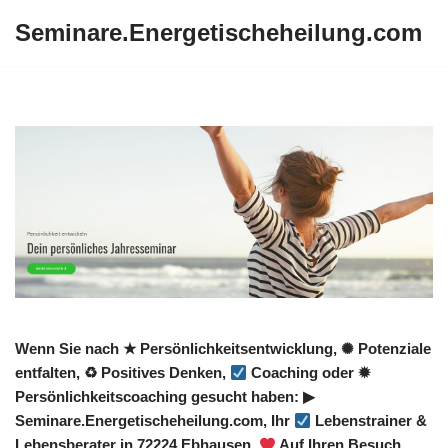
Seminare.Energetischeheilung.com
Zum
Inhalt
springen
Wenn Sie nach ★ Persönlichkeitsentwicklung, ✺ Potenziale
entfalten, ♻ Positives Denken,
Coaching oder ✹
Persönlichkeitscoaching gesucht haben: ▶︎
Seminare.Energetischeheilung.com, Ihr
Lebenstrainer &
Lebensberater in 72224 Ebhausen.
Auf Ihren Besuch