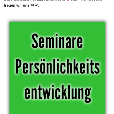
freuen wir uns ✉ ✔.