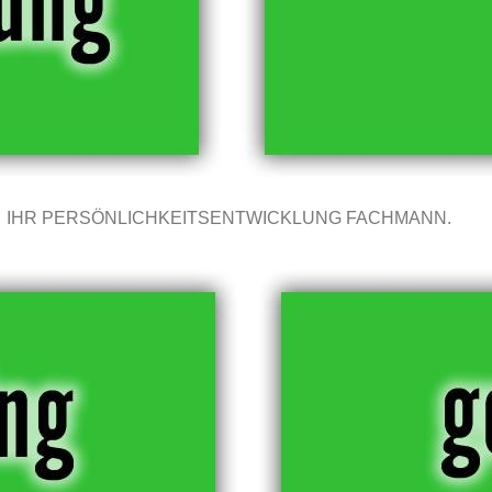
IHR PERSÖNLICHKEITSENTWICKLUNG FACHMANN.