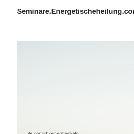
Seminare.Energetischeheilung.c
Zum
Inhalt
springen