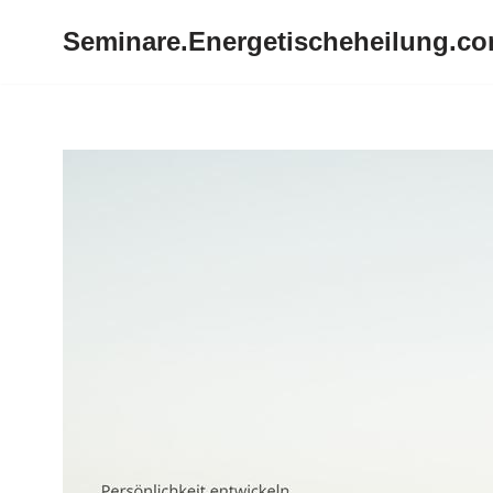
Seminare.Energetischeheilung.c
Zum
Inhalt
springen