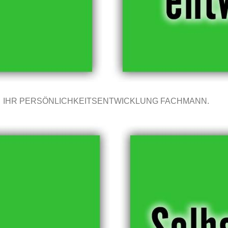
IHR PERSÖNLICHKEITSENTWICKLUNG FACHMANN.