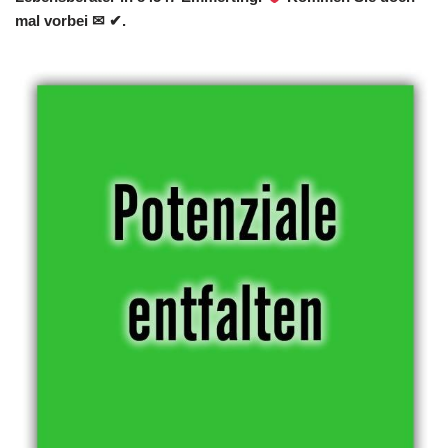
mal vorbei ✉ ✔.