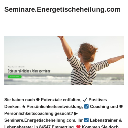
Seminare.Energetischeheilung.com
Zum
Inhalt
springen
Sie haben nach ✺ Potenziale entfalten,
Positives
Denken, ★ Persönlichkeitsentwicklung,
Coaching und ✹
Persönlichkeitscoaching gesucht? ▶︎
Seminare.Energetischeheilung.com, Ihr
Lebenstrainer &
Lebensberater in 84547 Emmerting.
Kommen Sie doch