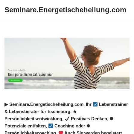
Seminare.Energetischeheilung.com
Zum
Inhalt
springen
▶︎ Seminare.Energetischeheilung.com, Ihr
Lebenstrainer
& Lebensberater für Escheburg. ★
Persönlichkeitsentwicklung,
Positives Denken, ✺
Potenziale entfalten,
Coaching oder ✹
Persönlichkeitscoaching.
Auch Sie werden begeistert