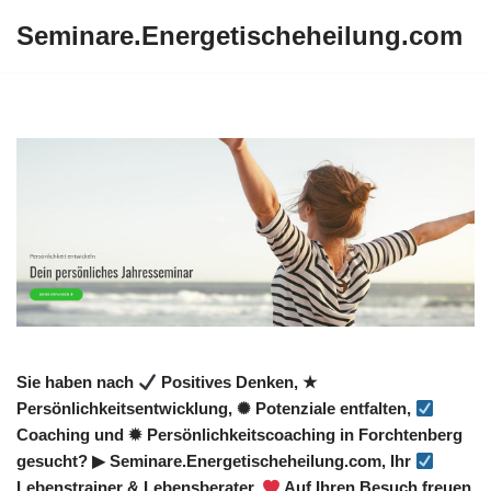
Seminare.Energetischeheilung.com
Zum
Inhalt
springen
Sie haben nach
Positives Denken, ★
Persönlichkeitsentwicklung, ✺ Potenziale entfalten,
Coaching und ✹ Persönlichkeitscoaching in Forchtenberg
gesucht? ▶︎ Seminare.Energetischeheilung.com, Ihr
Lebenstrainer & Lebensberater.
Auf Ihren Besuch freuen