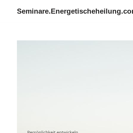
Seminare.Energetischeheilung.c
Zum
Inhalt
springen