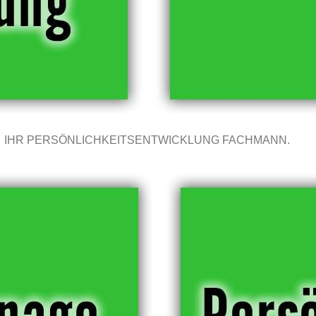
IHR PERSÖNLICHKEITSENTWICKLUNG FACHMANN.