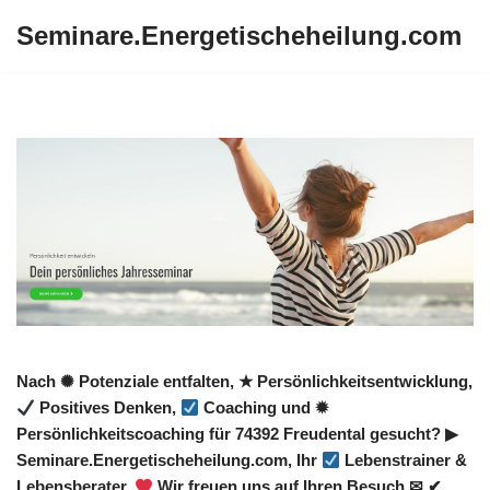
Seminare.Energetischeheilung.com
Zum
Inhalt
springen
Nach ✺ Potenziale entfalten, ★ Persönlichkeitsentwicklung,
Positives Denken,
Coaching und ✹
Persönlichkeitscoaching für 74392 Freudental gesucht? ▶︎
Seminare.Energetischeheilung.com, Ihr
Lebenstrainer &
Lebensberater.
Wir freuen uns auf Ihren Besuch ✉ ✔.