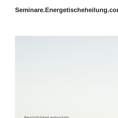
Seminare.Energetischeheilung.c
Zum
Inhalt
springen