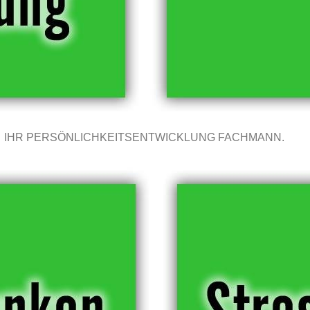
IHR PERSÖNLICHKEITSENTWICKLUNG FACHMANN.