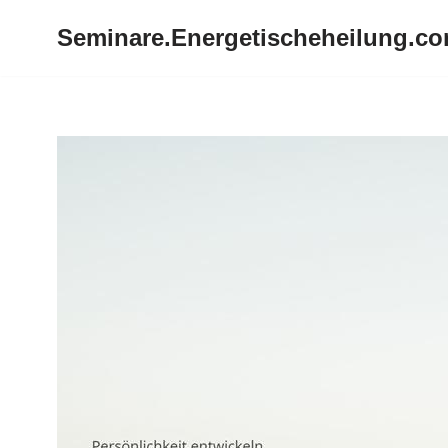
Seminare.Energetischeheilung.c
Zum
Inhalt
springen