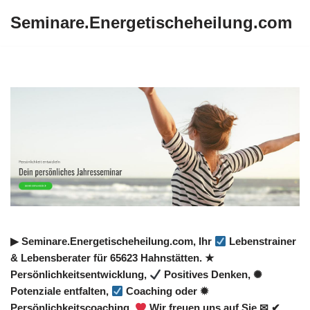
Seminare.Energetischeheilung.com
Zum
Inhalt
springen
▶︎ Seminare.Energetischeheilung.com, Ihr
Lebenstrainer
& Lebensberater für 65623 Hahnstätten. ★
Persönlichkeitsentwicklung,
Positives Denken, ✺
Potenziale entfalten,
Coaching oder ✹
Persönlichkeitscoaching.
Wir freuen uns auf Sie ✉ ✔.