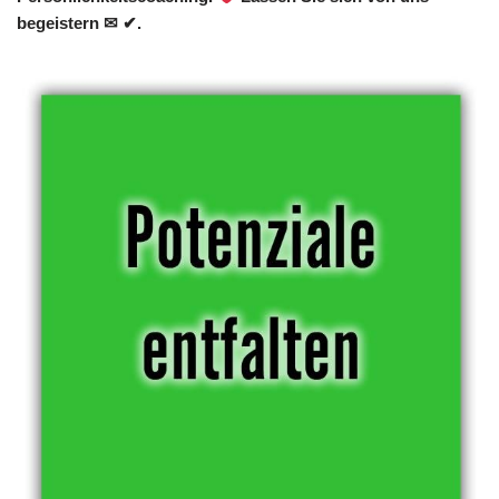
begeistern ✉ ✔.