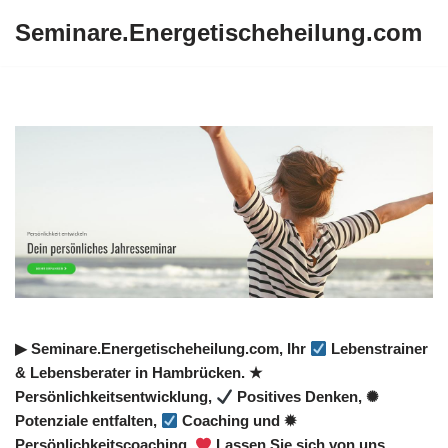
Seminare.Energetischeheilung.com
Zum
Inhalt
springen
▶︎ Seminare.Energetischeheilung.com, Ihr
Lebenstrainer
& Lebensberater in Hambrücken. ★
Persönlichkeitsentwicklung,
Positives Denken, ✺
Potenziale entfalten,
Coaching und ✹
Persönlichkeitscoaching.
Lassen Sie sich von uns