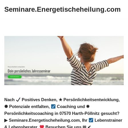
Seminare.Energetischeheilung.com
Zum
Inhalt
springen
Nach
Positives Denken, ★ Persönlichkeitsentwicklung,
✺ Potenziale entfalten,
Coaching und ✹
Persönlichkeitscoaching in 07570 Harth-Pöllnitz gesucht?
▶︎ Seminare.Energetischeheilung.com, Ihr
Lebenstrainer
& Lebensberater.
Besuchen Sie uns ✉ ✔.