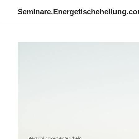
Seminare.Energetischeheilung.c
Zum
Inhalt
springen