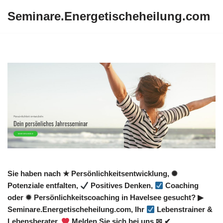
Seminare.Energetischeheilung.com
Zum
Inhalt
springen
Sie haben nach ★ Persönlichkeitsentwicklung, ✺
Potenziale entfalten,
Positives Denken,
Coaching
oder ✹ Persönlichkeitscoaching in Havelsee gesucht? ▶︎
Seminare.Energetischeheilung.com, Ihr
Lebenstrainer &
Lebensberater.
Melden Sie sich bei uns ✉ ✔.