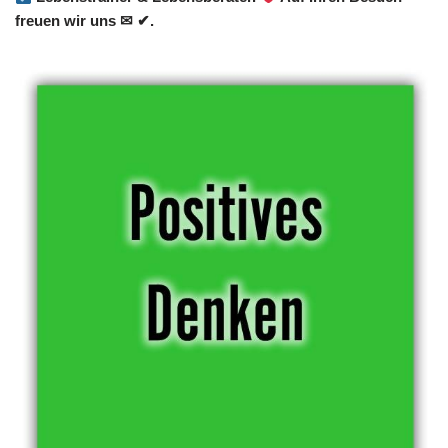
freuen wir uns ✉ ✔.