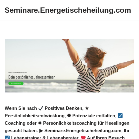
Seminare.Energetischeheilung.com
Zum
Inhalt
springen
Wenn Sie nach
Positives Denken, ★
Persönlichkeitsentwicklung, ✺ Potenziale entfalten,
Coaching oder ✹ Persönlichkeitscoaching für Heeslingen
gesucht haben: ▶︎ Seminare.Energetischeheilung.com, Ihr
Lebenstrainer & Lebensberater.
Auf Ihren Besuch