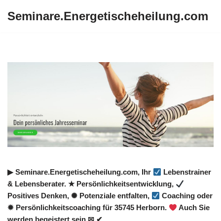
Seminare.Energetischeheilung.com
Zum
Inhalt
springen
▶︎ Seminare.Energetischeheilung.com, Ihr
Lebenstrainer
& Lebensberater. ★ Persönlichkeitsentwicklung,
Positives Denken, ✺ Potenziale entfalten,
Coaching oder
✹ Persönlichkeitscoaching für 35745 Herborn.
Auch Sie
werden begeistert sein ✉ ✔.