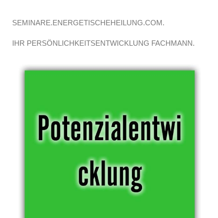
SEMINARE.ENERGETISCHEHEILUNG.COM.
IHR PERSÖNLICHKEITSENTWICKLUNG FACHMANN.