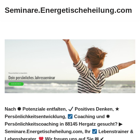
Seminare.Energetischeheilung.com
Zum
Inhalt
springen
Nach ✺ Potenziale entfalten,
Positives Denken, ★
Persönlichkeitsentwicklung,
Coaching und ✹
Persönlichkeitscoaching in 88145 Hergatz gesucht? ▶︎
Seminare.Energetischeheilung.com, Ihr
Lebenstrainer &
Lebensberater.
Wir freuen uns auf Sie ✉ ✔.