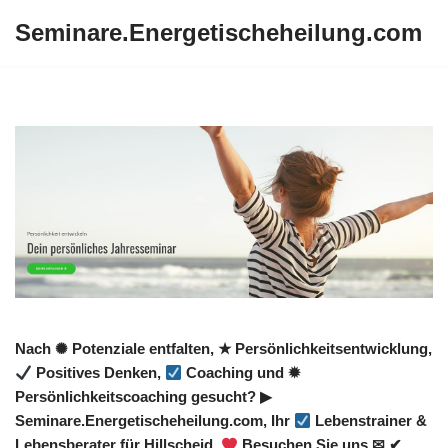
Seminare.Energetischeheilung.com
Zum
Inhalt
springen
Nach ✺ Potenziale entfalten, ★ Persönlichkeitsentwicklung,
Positives Denken,
Coaching und ✹
Persönlichkeitscoaching gesucht? ▶︎
Seminare.Energetischeheilung.com, Ihr
Lebenstrainer &
Lebensberater für Hillscheid.
Besuchen Sie uns ✉ ✔.