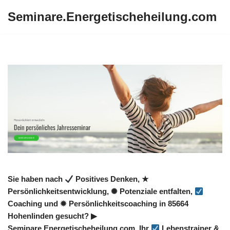
Seminare.Energetischeheilung.com
Zum
Inhalt
springen
Sie haben nach
Positives Denken, ★
Persönlichkeitsentwicklung, ✺ Potenziale entfalten,
Coaching und ✹ Persönlichkeitscoaching in 85664
Hohenlinden gesucht? ▶︎
Seminare.Energetischeheilung.com, Ihr
Lebenstrainer &