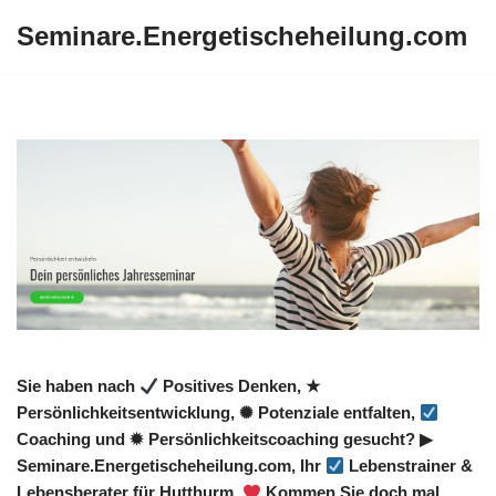
Seminare.Energetischeheilung.com
Zum
Inhalt
springen
Sie haben nach
Positives Denken, ★
Persönlichkeitsentwicklung, ✺ Potenziale entfalten,
Coaching und ✹ Persönlichkeitscoaching gesucht? ▶︎
Seminare.Energetischeheilung.com, Ihr
Lebenstrainer &
Lebensberater für Hutthurm.
Kommen Sie doch mal