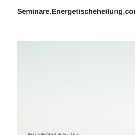
Seminare.Energetischeheilung.c
Zum
Inhalt
springen