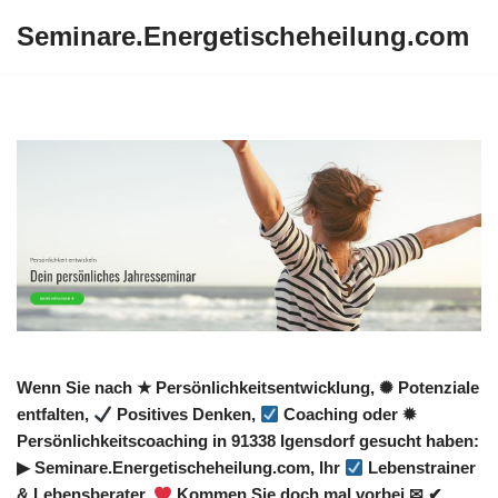
Seminare.Energetischeheilung.com
Zum
Inhalt
springen
Wenn Sie nach ★ Persönlichkeitsentwicklung, ✺ Potenziale
entfalten,
Positives Denken,
Coaching oder ✹
Persönlichkeitscoaching in 91338 Igensdorf gesucht haben:
▶︎ Seminare.Energetischeheilung.com, Ihr
Lebenstrainer
& Lebensberater.
Kommen Sie doch mal vorbei ✉ ✔.