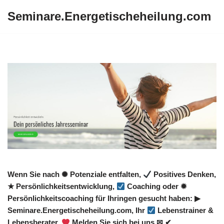
Seminare.Energetischeheilung.com
Zum
Inhalt
springen
Wenn Sie nach ✺ Potenziale entfalten,
Positives Denken,
★ Persönlichkeitsentwicklung,
Coaching oder ✹
Persönlichkeitscoaching für Ihringen gesucht haben: ▶︎
Seminare.Energetischeheilung.com, Ihr
Lebenstrainer &
Lebensberater.
Melden Sie sich bei uns ✉ ✔.