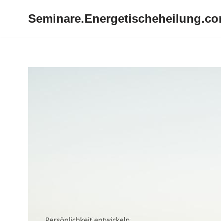
Seminare.Energetischeheilung.c
Zum
Inhalt
springen