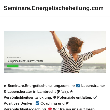
Seminare.Energetischeheilung.com
Zum
Inhalt
springen
▶︎ Seminare.Energetischeheilung.com, Ihr
Lebenstrainer
& Lebensberater in Lambrecht (Pfalz). ★
Persönlichkeitsentwicklung, ✺ Potenziale entfalten,
Positives Denken,
Coaching und ✹
Persönlichkeitscoaching.
Wir freuen uns auf Ihren