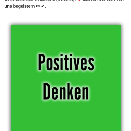
uns begeistern ✉ ✔.