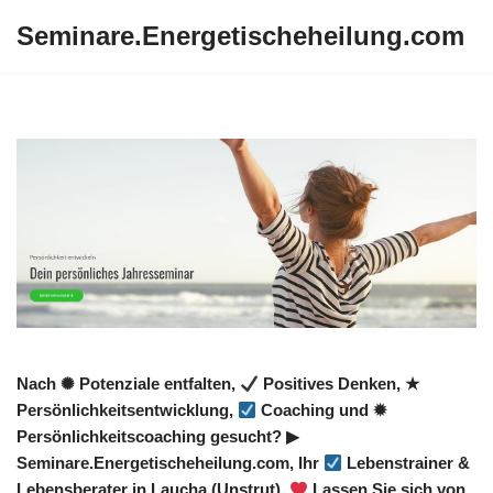
Seminare.Energetischeheilung.com
Zum
Inhalt
springen
Nach ✺ Potenziale entfalten,
Positives Denken, ★
Persönlichkeitsentwicklung,
Coaching und ✹
Persönlichkeitscoaching gesucht? ▶︎
Seminare.Energetischeheilung.com, Ihr
Lebenstrainer &
Lebensberater in Laucha (Unstrut).
Lassen Sie sich von