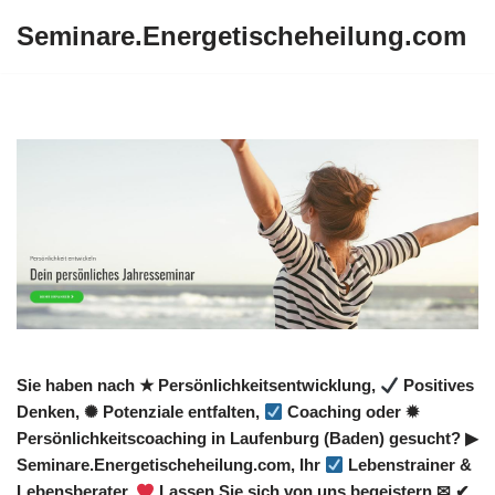
Seminare.Energetischeheilung.com
Zum
Inhalt
springen
Sie haben nach ★ Persönlichkeitsentwicklung,
Positives
Denken, ✺ Potenziale entfalten,
Coaching oder ✹
Persönlichkeitscoaching in Laufenburg (Baden) gesucht? ▶︎
Seminare.Energetischeheilung.com, Ihr
Lebenstrainer &
Lebensberater.
Lassen Sie sich von uns begeistern ✉ ✔.