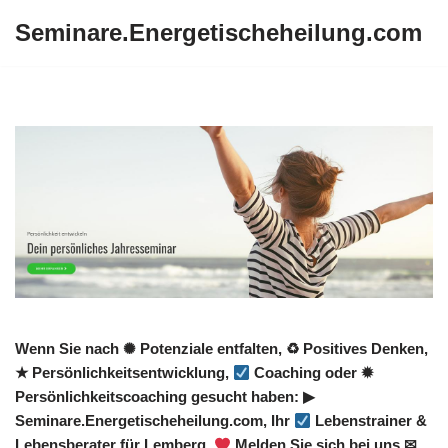
Seminare.Energetischeheilung.com
Zum
Inhalt
springen
Wenn Sie nach ✺ Potenziale entfalten, ♻ Positives Denken,
★ Persönlichkeitsentwicklung,
Coaching oder ✹
Persönlichkeitscoaching gesucht haben: ▶︎
Seminare.Energetischeheilung.com, Ihr
Lebenstrainer &
Lebensberater für Lemberg.
Melden Sie sich bei uns ✉