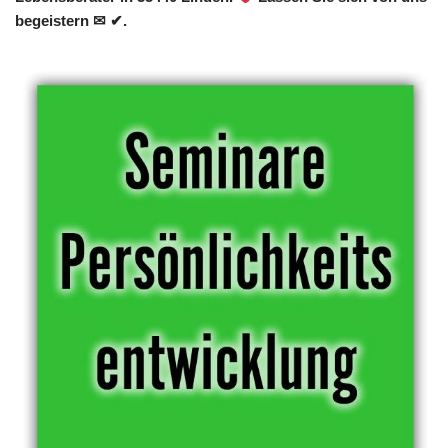
begeistern ✉ ✔.