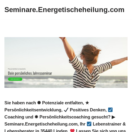
Seminare.Energetischeheilung.com
Zum
Inhalt
springen
Sie haben nach ✺ Potenziale entfalten, ★
Persönlichkeitsentwicklung,
Positives Denken,
Coaching und ✹ Persönlichkeitscoaching gesucht? ▶︎
Seminare.Energetischeheilung.com, Ihr
Lebenstrainer &
Lebensberater in 35440 Linden.
Lassen Sie sich von uns