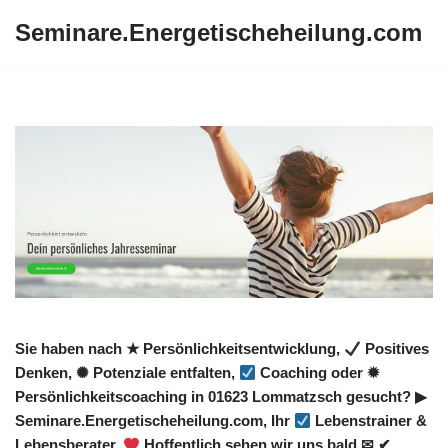
Seminare.Energetischeheilung.com
Zum
Inhalt
springen
Sie haben nach ★ Persönlichkeitsentwicklung,
Positives
Denken, ✺ Potenziale entfalten,
Coaching oder ✹
Persönlichkeitscoaching in 01623 Lommatzsch gesucht? ▶︎
Seminare.Energetischeheilung.com, Ihr
Lebenstrainer &
Lebensberater.
Hoffentlich sehen wir uns bald ✉ ✔.