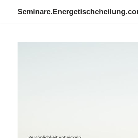
Seminare.Energetischeheilung.c
Zum
Inhalt
springen