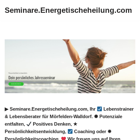
Seminare.Energetischeheilung.com
Zum
Inhalt
springen
▶︎ Seminare.Energetischeheilung.com, Ihr
Lebenstrainer
& Lebensberater für Mörfelden-Walldorf. ✺ Potenziale
entfalten,
Positives Denken, ★
Persönlichkeitsentwicklung,
Coaching oder ✹
Persönlichkeitscoaching.
Wir freuen uns auf Ihren