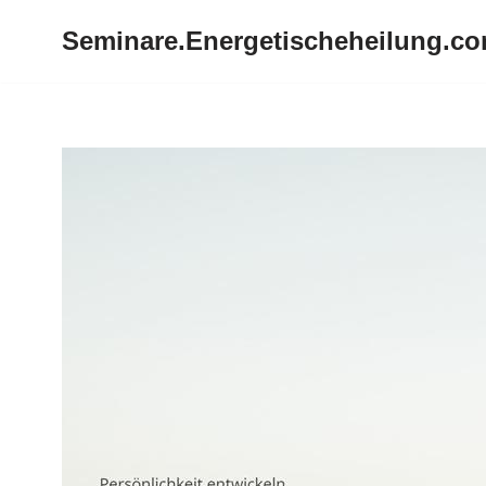
Seminare.Energetischeheilung.c
Zum
Inhalt
springen