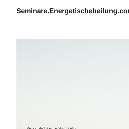
Seminare.Energetischeheilung.c
Zum
Inhalt
springen