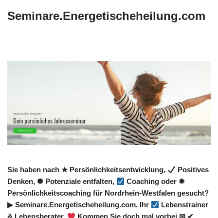
Seminare.Energetischeheilung.com
Zum
Inhalt
springen
Sie haben nach ★ Persönlichkeitsentwicklung,
Positives
Denken, ✺ Potenziale entfalten,
Coaching oder ✹
Persönlichkeitscoaching für Nordrhein-Westfalen gesucht?
▶︎ Seminare.Energetischeheilung.com, Ihr
Lebenstrainer
& Lebensberater.
Kommen Sie doch mal vorbei ✉ ✔.