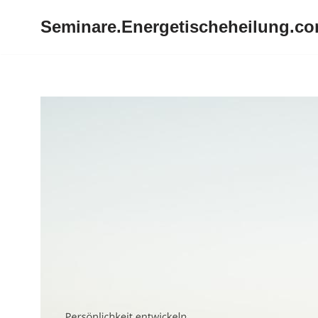
Seminare.Energetischeheilung.c
Zum
Inhalt
springen