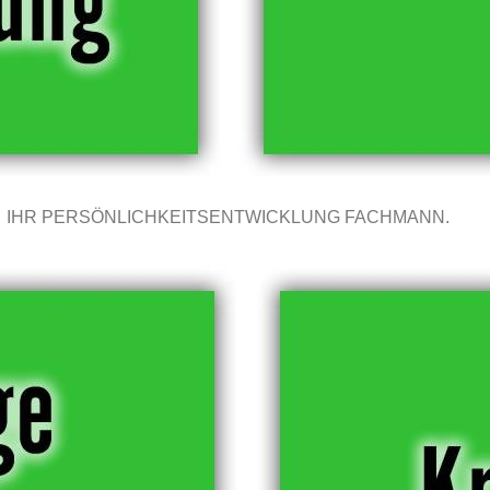
IHR PERSÖNLICHKEITSENTWICKLUNG FACHMANN.